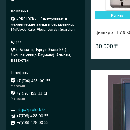
Купить
«PROLOCK» - Электронные и
механические замки и Сердцевины.
Multlock, Kale, Abus, Border,Guardian
Цилиндр TITAN K
30 000 ₸
г. Алматы, Тургут Озала 53 (
бывшая улица Баумана), Алматы,
Казахстан
+7 (706) 428-00-55
Магазин
+7 (776) 155-33-11
Магазин
http://prolock.kz
+7(706) 428 00 55
+7(706) 428 00 55