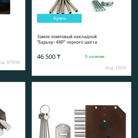
Купить
Замок помповый накладной
"Барьер-4КР" черного цвета
46 500 ₸
В наличии
077656
13576