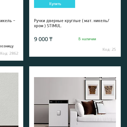
Купить
никель -
Ручки дверные круглые ( мат. никель/
хром ) STIMUL.
9 000 ₸
В наличии
 розницу
25
2862