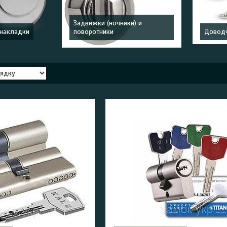
Задвижки (ночники) и
 накладки
поворотники
Доводч