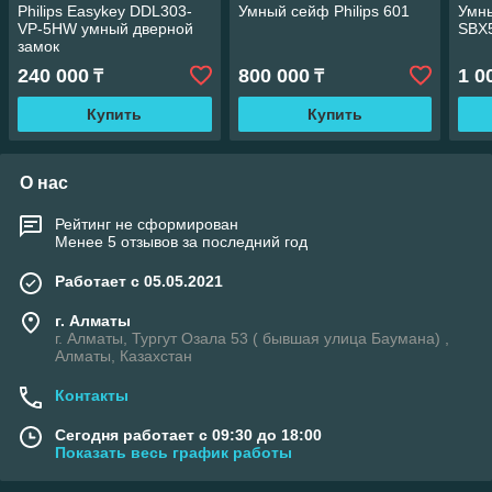
Philips Easykey DDL303-
Умный сейф Philips 601
Умн
VP-5HW умный дверной
SBX
замок
240 000
800 000
1 0
₸
₸
Купить
Купить
О нас
Рейтинг не сформирован
Менее 5 отзывов за последний год
Работает с 05.05.2021
г. Алматы
г. Алматы, Тургут Озала 53 ( бывшая улица Баумана) ,
Алматы, Казахстан
Контакты
Сегодня работает с 09:30 до 18:00
Показать весь график работы