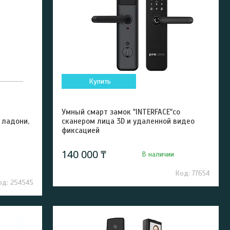
Купить
Умный смарт замок "INTERFACE"со
 ладони,
сканером лица 3D и удаленной видео
фиксацией
140 000 ₸
В наличии
77654
254545