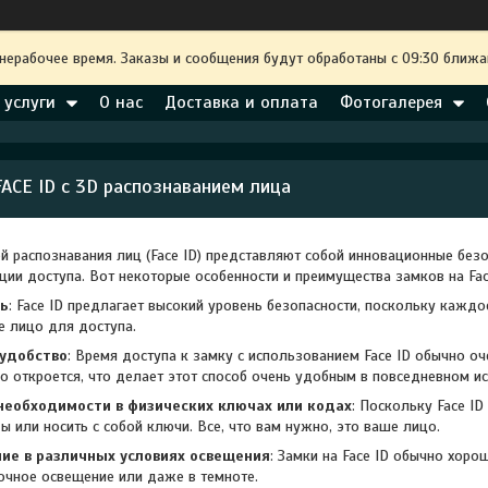
 нерабочее время. Заказы и сообщения будут обработаны с 09:30 ближа
 услуги
О нас
Доставка и оплата
Фотогалерея
FACE ID c 3D распознаванием лица
ей распознавания лиц (Face ID) представляют собой инновационные без
ции доступа. Вот некоторые особенности и преимущества замков на Fac
ть
: Face ID предлагает высокий уровень безопасности, поскольку кажд
 лицо для доступа.
 удобство
: Время доступа к замку с использованием Face ID обычно оч
о откроется, что делает этот способ очень удобным в повседневном и
необходимости в физических ключах или кодах
: Поскольку Face I
ы или носить с собой ключи. Все, что вам нужно, это ваше лицо.
ие в различных условиях освещения
: Замки на Face ID обычно хор
ночное освещение или даже в темноте.