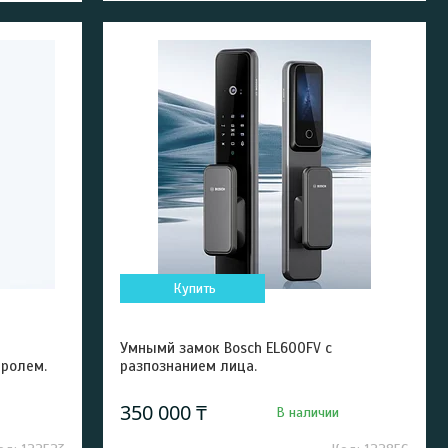
Купить
Умнымй замок Bosch EL600FV с
тролем.
разпознанием лица.
350 000 ₸
В наличии