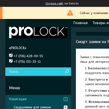
Создать сайт
на Satu.kz
Сейчас у компании
Главная
Товары и
Смарт замки на 
«PROLOCK»
+7 (706) 428-00-55
Замки с технологи
+7 (776) 155-33-11
лица для авториза
Безопаснос
подделать ваше
Быстрота и
замок мгновенн
Отсутствие 
запоминать код
Навигация
Использован
дневной свет, 
Сердцевины для замков