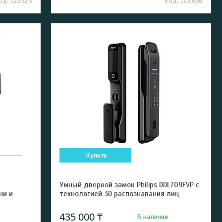
122523
122856
Купить
Умный дверной замок Philips DDL709FVP с
ни и
технологией 3D распознавания лиц
435 000 ₸
В наличии