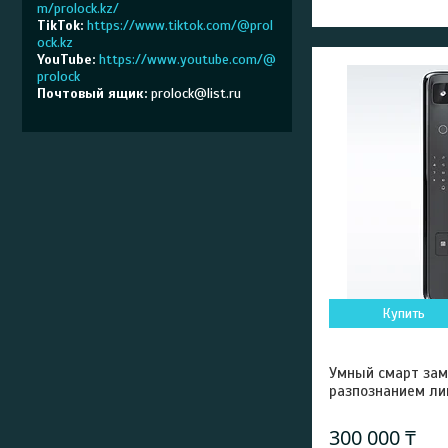
m/prolock.kz/
TikTok
https://www.tiktok.com/@prol
ock.kz
YouTube
https://www.youtube.com/@
prolock
Почтовый ящик
prolock@list.ru
Купить
Умный смарт зам
разпознанием ли
300 000 ₸