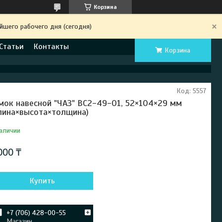
Корзина
йшего рабочего дня (сегодня)
Статьи
Контакты
Корзина
Код:
5557
мок навесной "ЧАЗ" ВС2-49-01, 52×104×29 мм
лина×высота×толщина)
аличии
000 ₸
Купить
+7 (706) 428-00-55
Магазин