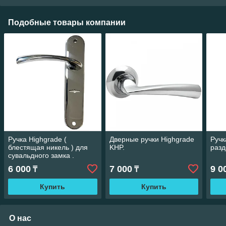
Подобные товары компании
Ручка Highgrade (
Дверные ручки Highgrade
Ручк
блестящая никель ) для
KHP.
разд
сувальдного замка .
6 000
7 000
9 0
₸
₸
Купить
Купить
О нас