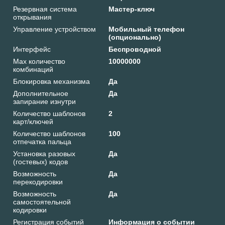
Резервная система
Мастер-ключ
открывания
Управление устройством
Мобильный телефон
(опционально)
Интерфейс
Беспроводной
Маx количество
10000000
комбинаций
Блокировка механизма
Да
Дополнительное
Да
запирание изнутри
Количество шаблонов
2
карт/ключей
Количество шаблонов
100
отпечатка пальца
Установка разовых
Да
(гостевых) кодов
Возможность
Да
перекодировки
Возможность
Да
самостоятельной
кодировки
Регистрация событий
Информация о событии