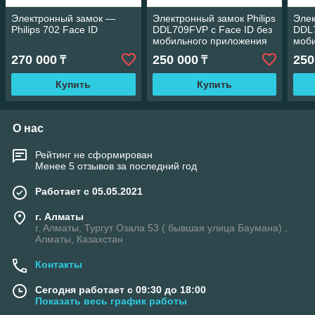
Электронный замок —
Электронный замок Philips
Элек
Philips 702 Face ID
DDL709FVP с Face ID без
DDL7
мобильного приложения
моб
270 000
250 000
250
₸
₸
Купить
Купить
О нас
Рейтинг не сформирован
Менее 5 отзывов за последний год
Работает с 05.05.2021
г. Алматы
г. Алматы, Тургут Озала 53 ( бывшая улица Баумана) ,
Алматы, Казахстан
Контакты
Сегодня работает с 09:30 до 18:00
Показать весь график работы