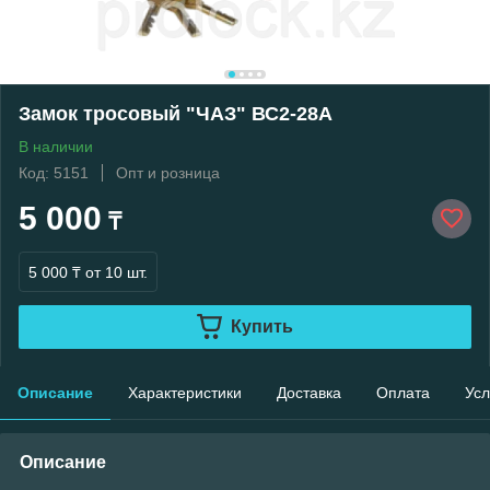
Замок тросовый "ЧАЗ" ВС2-28А
В наличии
Код: 5151
Опт и розница
5 000
₸
5 000 ₸
от 10 шт.
Купить
Описание
Характеристики
Доставка
Оплата
Усл
Описание