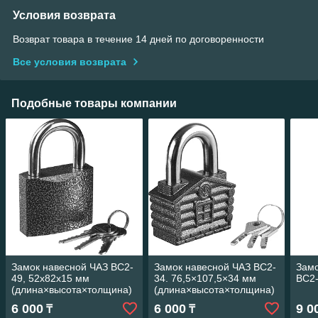
Условия возврата
Возврат товара в течение 14 дней по договоренности
Все условия возврата
Подобные товары компании
Замок навесной ЧАЗ ВС2-
Замок навесной ЧАЗ ВС2-
Замо
49, 52x82x15 мм
34. 76,5×107,5×34 мм
ВС2
(длина×высота×толщина)
(длина×высота×толщина)
Россия
(домик) Россия
6 000
6 000
9 0
₸
₸