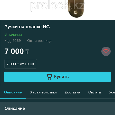
Pучки на планке HG
В наличии
Код: 9269
Опт и розница
7 000
₸
7 000 ₸
от 10 шт.
Купить
Описание
Характеристики
Доставка
Оплата
Усл
Описание