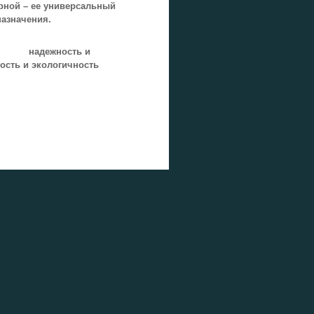
ярной – ее универсальный
назначения.
надежность и
кологичность