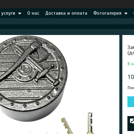
 услуги
О нас
Доставка и оплата
Фотогалерея
За
(д
В н
10
Пок