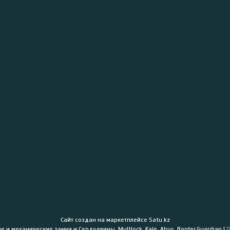
Сайт создан на маркетплейсе
Satu.kz
«PROLOCK» - Электронные и механические замки и Сердцевины. Multlock, Kale, Abus, Border,Guardian |
П