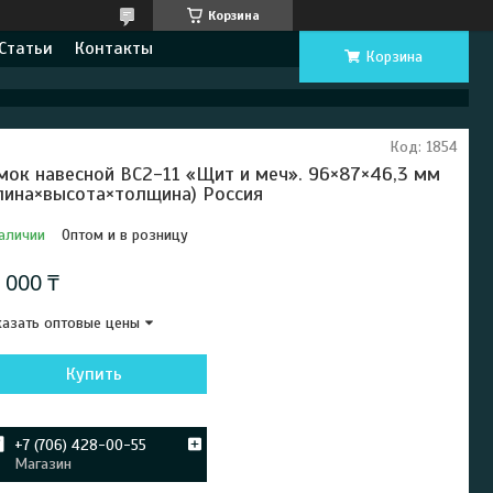
Корзина
Статьи
Контакты
Корзина
Код:
1854
мок навесной ВС2-11 «Щит и меч». 96×87×46,3 мм
лина×высота×толщина) Россия
аличии
Оптом и в розницу
 000 ₸
азать оптовые цены
Купить
+7 (706) 428-00-55
Магазин