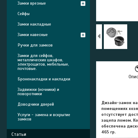
Замки врезные
Сейфы
Замки накладные
Замки навесные
Ручки для замков
Замки для сейфов,
металлических шкафов,
электрощитов, мебельные,
почтовые.
Опи
Броненакладки и накладки
Задвижки (ночники) и
поворотники
Дизайн-замок на
Доводчики дверей
помещениях хозяй
отсутствует дос
Услуги - замена и вскрытие
замков
зацепа ломом. К
обеспечена диско
465 гр.
Статьи