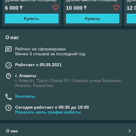
Россия
(машинка) Россия
Росс
6 000
10 000
12 
₸
₸
Купить
Купить
О нас
Рейтинг не сформирован
Менее 5 отзывов за последний год
Работает с 05.05.2021
г. Алматы
г. Алматы, Тургут Озала 53 ( бывшая улица Баумана) ,
Алматы, Казахстан
Контакты
Сегодня работает с 09:30 до 18:00
Показать весь график работы
О нас