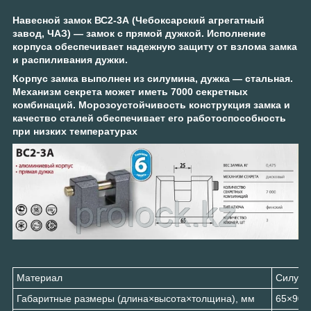
Навесной замок ВС2-3А (Чебоксарский агрегатный
завод, ЧАЗ) — замок с прямой дужкой. Исполнение
корпуса обеспечивает надежную защиту от взлома замка
и распиливания дужки.
Корпус замка выполнен из силумина, дужка — стальная.
Механизм секрета может иметь 7000 секретных
комбинаций.
Морозоустойчивость
конструкция замка и
качество сталей обеспечивает его работоспособность
при низких температурах
Материал
Силуми
Габаритные размеры (длина×высота×толщина), мм
65×90×3