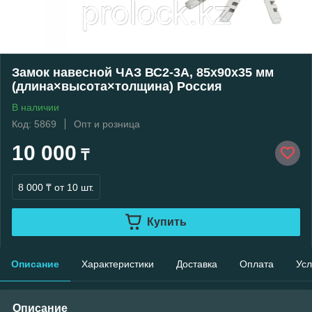
Замок навесной ЧАЗ ВС2-3А, 85x90x35 мм
(длина×высота×толщина) Россия
В наличии
Код: 5869
Опт и розница
10 000
₸
8 000 ₸
от 10 шт.
Купить
Описание
Характеристики
Доставка
Оплата
Усл
Описание