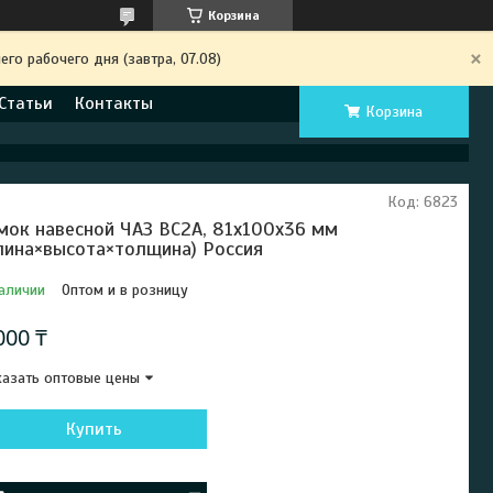
Корзина
го рабочего дня (завтра, 07.08)
Статьи
Контакты
Корзина
Код:
6823
мок навесной ЧАЗ ВС2А, 81x100x36 мм
лина×высота×толщина) Россия
аличии
Оптом и в розницу
000 ₸
азать оптовые цены
Купить