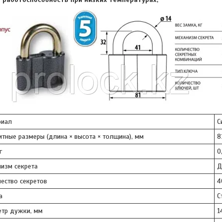
риал
С
итные размеры (длина × высота × толщина), мм
8
г
0
изм секрета
Д
ество секретов
4
а
С
тр дужки, мм
1