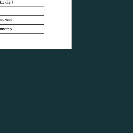
1,2×32,7
инский
листер