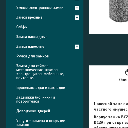
Умные электронные замки
Замки врезные
Сейфы
Замки накладные
Замки навесные
Ручки для замков
Замки для сейфов,
металлических шкафов,
электрощитов, мебельные,
почтовые.
Опи
Броненакладки и накладки
Задвижки (ночники) и
поворотники
Навесной замок 
частного имущес
Доводчики дверей
Корпус замка ВС
Услуги - замена и вскрытие
ВС2А при открыв
замков
обеспечивает его