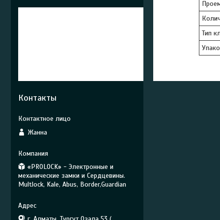
Проем
Колич
Тип к
Упако
Контакты
Жанна
«PROLOCK» - Электронные и
механические замки и Сердцевины.
Multlock, Kale, Abus, Border,Guardian
г. Алматы, Тургут Озала 53 (