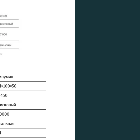
илумин
1×100×36
,450
исковый
0000
тальная
4