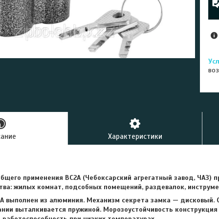
воз
сание
Характеристики
общего применения ВС2А (Чебоксарский агрегатный завод, ЧАЗ)
тва: жилых комнат, подсобных помещений, раздевалок, инструме
2А выполнен из алюминия. Механизм секрета замка — дисковый. 
ании выталкивается пружиной.
Морозоустойчивость
конструкция 
 работоспособность при низких температурах,