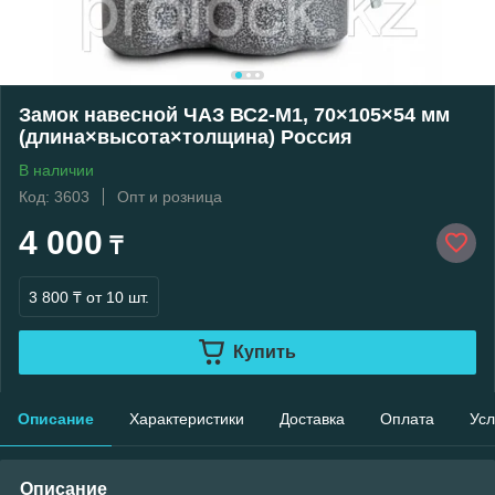
Замок навесной ЧАЗ ВС2-М1, 70×105×54 мм
(длина×высота×толщина) Россия
В наличии
Код: 3603
Опт и розница
4 000
₸
3 800 ₸
от 10 шт.
Купить
Описание
Характеристики
Доставка
Оплата
Усл
Описание