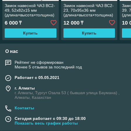
Замок навесной ЧАЗ ВС2-
Замок навесной ЧАЗ ВС2-
Замо
49, 52x82x15 мм
23, 70x95x36 мм
39. 
(длина×высота×толщина)
(длина×высота×толщина)
(дл
Россия
Россия
(маш
6 000
12 000
10 
₸
₸
Купить
Купить
О нас
Рейтинг не сформирован
Менее 5 отзывов за последний год
Работает с 05.05.2021
г. Алматы
г. Алматы, Тургут Озала 53 ( бывшая улица Баумана) ,
Алматы, Казахстан
Контакты
Сегодня работает с 09:30 до 18:00
Показать весь график работы