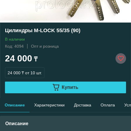
Цилиндры M-LOCK 55/35 (90)
В наличии
Код: 4094
Опт и розница
24 000
₸
24 000 ₸
от 10 шт.
Купить
Описание
Характеристики
Доставка
Оплата
Усл
Описание