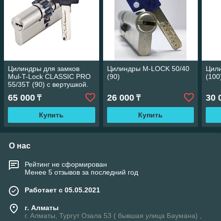
Цилиндры для замков
Цилиндры M-LOCK 50/40
Цил
Mul-T-Lock CLASSIC PRO
(90)
(100
55/35Т (90) с вертушкой.
65 000
26 000
30 
₸
₸
Купить
Купить
О нас
Рейтинг не сформирован
Менее 5 отзывов за последний год
Работает с 05.05.2021
г. Алматы
г. Алматы, Тургут Озала 53 ( бывшая улица Баумана) ,