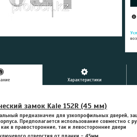
воз
сание
Характеристики
еский замок Kale 152R (45 мм)
альный предназначен для узкопрофильных дверей, за
корпуса. Предполагается использование совместно с р
 как в правосторонние, так и левосторонние двери
ключевого отверстия от планки - 45мм