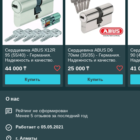
Сердцевина ABUS X12R
Сердцевина ABUS D6
Сер
95 (55/40) - Германия.
70мм (35/35) - Германия.
90 (
Надежность и качество.
Надежность и качество.
Наде
44 000
25 000
41 
₸
₸
Купить
Купить
О нас
Рейтинг не сформирован
Менее 5 отзывов за последний год
Работает с 05.05.2021
г. Алматы