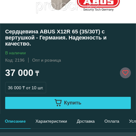
Сердцевина ABUS X12R 65 (35/30Т) с
вертушкой - Германия. Надежность и
качество.
В наличии
Код: 2196
Опт и розница
37 000
₸
36 000 ₸
от 10 шт.
Купить
Описание
Характеристики
Доставка
Оплата
Усл