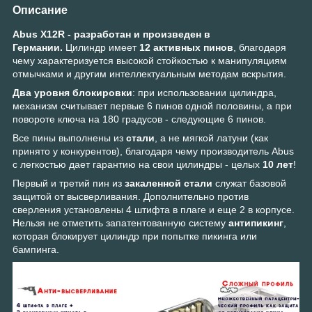
Описание
Abus X12R -
разработан и произведен в
Германии.
Цилиндр имеет
12 активных пинов
, благодаря
чему характеризуется высокой стойкостью к манипуляциям
отмычками и другим интеллектуальным методам вскрытия.
Два уровня блокировки
: при использовании цилиндра,
механизм считывает первые 6 пинов одной половины, а при
повороте ключа на 180 градусов - следующие 6 пинов.
Все пины выполнены из
стали
, а не мягкой латуни (как
принято у конкурентов), благодаря чему производитель Abus
с легкостью дает гарантию на свои цилиндры - целых
10 лет
!
Первый и третий пин из
закаленной стали
служат базовой
защитой от высверливания. Дополнительно против
сверления установлены 4 штифта в плаге и еще 2 в корпусе.
Нельзя не отметить запатентованную систему
антипикинг
,
которая блокирует цилиндр при попытке пикинга или
бампинга.