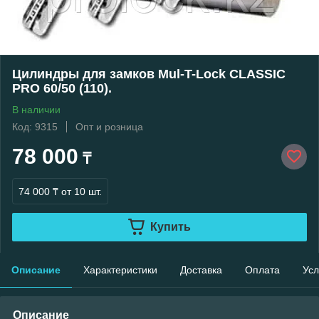
Цилиндры для замков Mul-T-Lock CLASSIC
PRO 60/50 (110).
В наличии
Код: 9315
Опт и розница
78 000
₸
74 000 ₸
от 10 шт.
Купить
Описание
Характеристики
Доставка
Оплата
Усл
Описание