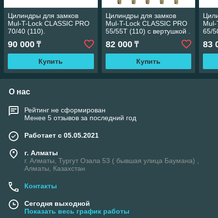
Цилиндры для замков
Цилиндры для замков
Цили
Mul-T-Lock CLASSIC PRO
Mul-T-Lock CLASSIC PRO
Mul-
70/40 (110).
55/55Т (110) с вертушкой .
65/5
90 000
82 000
83 
₸
₸
Купить
Купить
О нас
Рейтинг не сформирован
Менее 5 отзывов за последний год
Работает с 05.05.2021
г. Алматы
г. Алматы, Тургут Озала 53 ( бывшая улица Баумана) ,
Алматы, Казахстан
Контакты
Сегодня выходной
Показать весь график работы