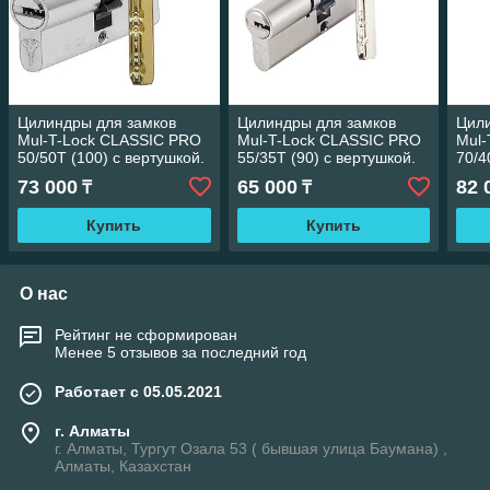
Цилиндры для замков
Цилиндры для замков
Цили
Mul-T-Lock CLASSIC PRO
Mul-T-Lock CLASSIC PRO
Mul-
50/50Т (100) с вертушкой.
55/35Т (90) с вертушкой.
70/4
73 000
65 000
82 
₸
₸
Купить
Купить
О нас
Рейтинг не сформирован
Менее 5 отзывов за последний год
Работает с 05.05.2021
г. Алматы
г. Алматы, Тургут Озала 53 ( бывшая улица Баумана) ,
Алматы, Казахстан