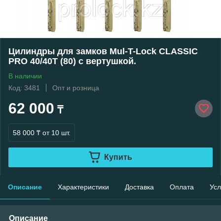
Цилиндры для замков Mul-T-Lock CLASSIC
PRO 40/40Т (80) с вертушкой.
В наличии
Код: 3481
Опт и розница
62 000
₸
58 000 ₸
от 10 шт.
Купить
Описание
Характеристики
Доставка
Оплата
Усл
Описание