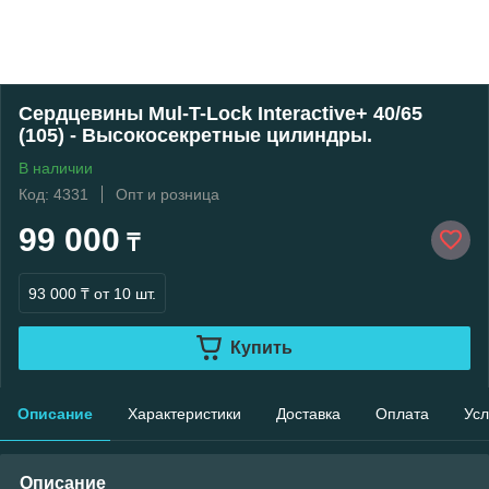
Сердцевины Mul-T-Lock Interactive+ 40/65
(105) - Высокосекретные цилиндры.
В наличии
Код: 4331
Опт и розница
99 000
₸
93 000 ₸
от 10 шт.
Купить
Описание
Характеристики
Доставка
Оплата
Усл
Описание