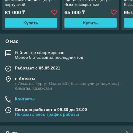
вертушкой -
Высокосекретные
Выс
Высокосекретные
цилиндры.
цил
81 000
65 000
95 
₸
₸
цилиндры.
Купить
Купить
О нас
Рейтинг не сформирован
Менее 5 отзывов за последний год
Работает с 05.05.2021
г. Алматы
г. Алматы, Тургут Озала 53 ( бывшая улица Баумана) ,
Алматы, Казахстан
Контакты
Сегодня работает с 09:30 до 18:00
Показать весь график работы
О нас