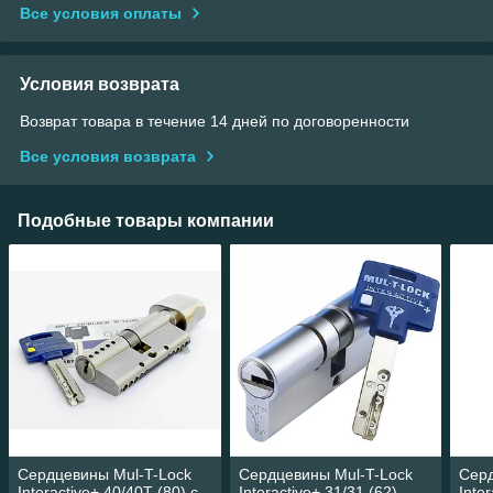
Все условия оплаты
Условия возврата
Возврат товара в течение 14 дней по договоренности
Все условия возврата
Подобные товары компании
Сердцевины Mul-T-Lock
Сердцевины Mul-T-Lock
Серд
Interactive+ 40/40Т (80) с
Interactive+ 31/31 (62) -
Inte