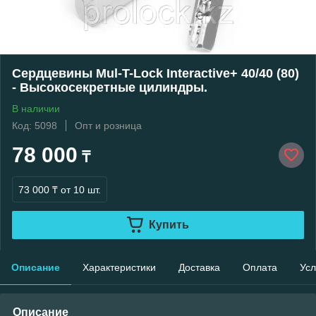
Сердцевины Mul-T-Lock Interactive+ 40/40 (80)
- Высокосекретные цилиндры.
В наличии
Код: 5098
Опт и розница
78 000
₸
73 000 ₸
от 10 шт.
Купить
Описание
Характеристики
Доставка
Оплата
Усл
Описание