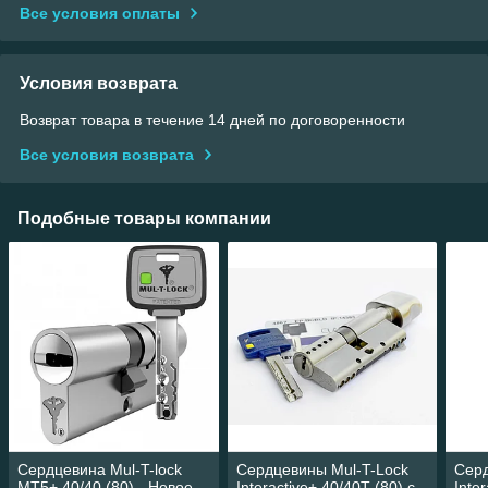
Все условия оплаты
Условия возврата
Возврат товара в течение 14 дней по договоренности
Все условия возврата
Подобные товары компании
Сердцевина Mul-T-lock
Сердцевины Mul-T-Lock
Серд
MT5+ 40/40 (80) - Новое
Interactive+ 40/40Т (80) с
Inte