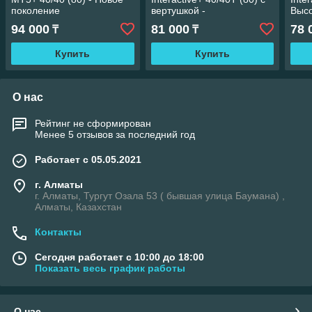
поколение
вертушкой -
Выс
высокосекретных
Высокосекретные
цил
94 000
81 000
78 
₸
₸
цилиндров
цилиндры.
Купить
Купить
О нас
Рейтинг не сформирован
Менее 5 отзывов за последний год
Работает с 05.05.2021
г. Алматы
г. Алматы, Тургут Озала 53 ( бывшая улица Баумана) ,
Алматы, Казахстан
Контакты
Сегодня работает с 10:00 до 18:00
Показать весь график работы
О нас