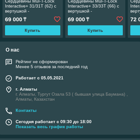
Сердцевины Mul-T-Lock
Сердцевины Mul-T-Lock
Серд
Interactive+ 31/31Т (62) с
Interactive+ 33/33Т (66) с
Inte
вертушкой -
вертушкой -
верт
Высокосекретные
Высокосекретные
Выс
69 000
69 000
72 
₸
₸
цилиндры.
цилиндры.
цил
Купить
Купить
О нас
Рейтинг не сформирован
Менее 5 отзывов за последний год
Работает с 05.05.2021
г. Алматы
г. Алматы, Тургут Озала 53 ( бывшая улица Баумана) ,
Алматы, Казахстан
Контакты
Сегодня работает с 09:30 до 18:00
Показать весь график работы