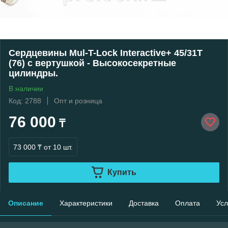
Сердцевины Mul-T-Lock Interactive+ 45/31Т
(76) с вертушкой - Высокосекретные
цилиндры.
В наличии
Код: 2788
Опт и розница
76 000
₸
73 000 ₸
от 10 шт.
Купить
Описание
Характеристики
Доставка
Оплата
Усл