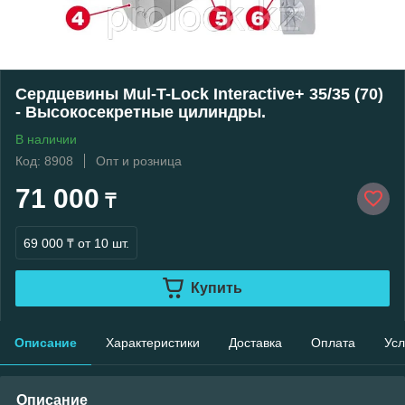
Сердцевины Mul-T-Lock Interactive+ 35/35 (70)
- Высокосекретные цилиндры.
В наличии
Код: 8908
Опт и розница
71 000
₸
69 000 ₸
от 10 шт.
Купить
Описание
Характеристики
Доставка
Оплата
Усл
Описание