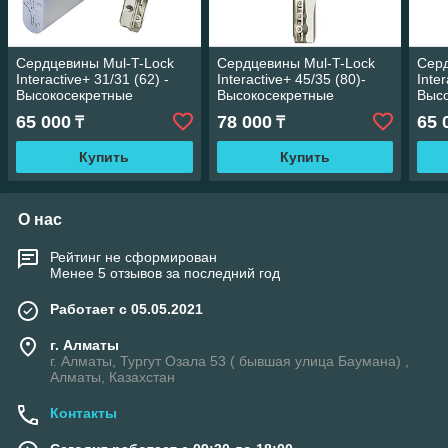
Сердцевины Mul-T-Lock
Сердцевины Mul-T-Lock
Серд
Interactive+ 31/31 (62) -
Interactive+ 45/35 (80)-
Inter
Высокосекретные
Высокосекретные
Выс
цилиндры.
цилиндры.
цил
65 000
78 000
65 
₸
₸
Купить
Купить
О нас
Рейтинг не сформирован
Менее 5 отзывов за последний год
Работает с 05.05.2021
г. Алматы
г. Алматы, Тургут Озала 53 ( бывшая улица Баумана) ,
Алматы, Казахстан
Контакты