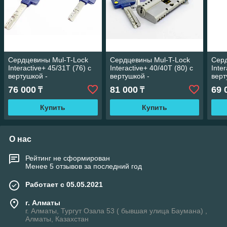
Сердцевины Mul-T-Lock
Сердцевины Mul-T-Lock
Серд
Interactive+ 45/31Т (76) с
Interactive+ 40/40Т (80) с
Inte
вертушкой -
вертушкой -
верт
Высокосекретные
Высокосекретные
Выс
76 000
81 000
69 
₸
₸
цилиндры.
цилиндры.
цил
Купить
Купить
О нас
Рейтинг не сформирован
Менее 5 отзывов за последний год
Работает с 05.05.2021
г. Алматы
г. Алматы, Тургут Озала 53 ( бывшая улица Баумана) ,
Алматы, Казахстан