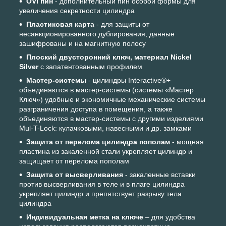
OVI пин
- дополнительный пин особой формы для
увеличения секретности цилиндра
Пластиковая карта
- для защиты от
несанкционированного дублирования, данные
зашифрованы и на магнитную полосу
Плоский двусторонний ключ, материал Nickel
Silver
с запатентованным профилем
Мастер-системы
- цилиндры Interactive®+
объединяются в мастер-системы (системы «Мастер
Ключ») удобные и экономичные механические системы
разграничения доступа в помещения, а также
объединяются в мастер-системы с другими изделиями
Mul-T-Lock: кулачковыми, навесными и др. замками
Защита от перелома цилиндра пополам
- мощная
пластина из закаленной стали укрепляет цилиндр и
защищает от перелома пополам
Защита от высверливания
- закаленные вставки
против высверливания в теле и в плаге цилиндра
укрепляет цилиндр и препятствует разрыву тела
цилиндра
Индивидуальная метка на ключе
– для удобства