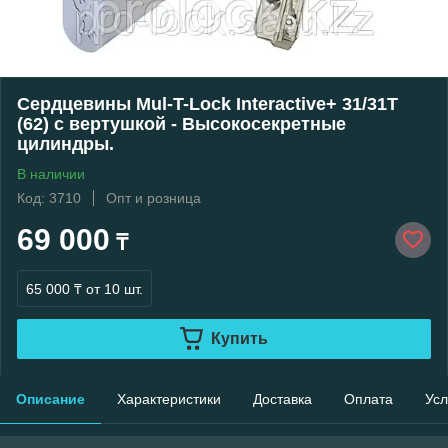
Сердцевины Mul-T-Lock Interactive+ 31/31Т
(62) с вертушкой - Высокосекретные
цилиндры.
В наличии
Код: 3710
Опт и розница
69 000
₸
65 000 ₸
от 10 шт.
Купить
Описание
Характеристики
Доставка
Оплата
Усл