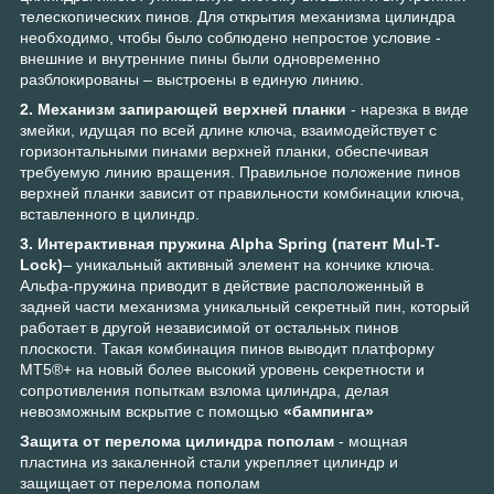
телескопических пинов. Для открытия механизма цилиндра
необходимо, чтобы было соблюдено непростое условие -
внешние и внутренние пины были одновременно
разблокированы – выстроены в единую линию.
2. Механизм запирающей верхней планки
- нарезка в виде
змейки, идущая по всей длине ключа, взаимодействует с
горизонтальными пинами верхней планки, обеспечивая
требуемую линию вращения. Правильное положение пинов
верхней планки зависит от правильности комбинации ключа,
вставленного в цилиндр.
3. Интерактивная пружина Alpha Spring (патент Mul-T-
Lock)
– уникальный активный элемент на кончике ключа.
Альфа-пружина приводит в действие расположенный в
задней части механизма уникальный секретный пин, который
работает в другой независимой от остальных пинов
плоскости. Такая комбинация пинов выводит платформу
MT5®+ на новый более высокий уровень секретности и
сопротивления попыткам взлома цилиндра, делая
невозможным вскрытие с помощью
«бампинга»
Защита от перелома цилиндра пополам
- мощная
пластина из закаленной стали укрепляет цилиндр и
защищает от перелома пополам