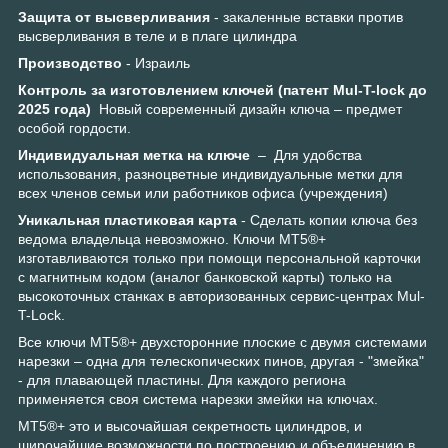
Защита от высверливания
- закаленные вставки против
высверливания в теле и в плаге цилиндра
Производство
- Израиль
Контроль за изготовлением ключей (патент Mul-T-lock до
2025 года)
Новый современный дизайн ключа – предмет
особой гордости.
Индивидуальная метка на ключе
– Для удобства
использования, разноцветные индивидуальные метки для
всех членов семьи или работников офиса (учреждения)
Уникальная пластиковая карта
- Сделать копии ключа без
ведома владельца невозможно. Ключи МТ5®+
изготавливаются только при помощи персональной карточки
с магнитным кодом (аналог банковской карты) только на
высокоточных станках в авторизованных сервис-центрах Mul-
T-Lock.
Все ключи MT5®+ двухсторонние плоские с двумя системами
нарезки – одна для телескопических пинов, другая - "змейка"
- для плавающей пластины. Для каждого региона
применяется своя система нарезки змейки на ключах.
MT5®+ это и высочайшая секретность цилиндров, и
широчайшие возможности по построению и объединению в