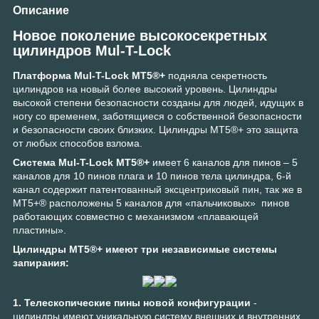
Описание
Новое поколение высокосекретных
цилиндров Mul-T-Lock
Платформа Mul-T-Lock MT5®+
подняла секретность
цилиндров на новый более высокий уровень. Цилиндры
высокой степени безопасности созданы для людей, идущих в
ногу со временем, заботящиеся о собственной безопасности
и безопасности своих близких. Цилиндры МТ5®+ это защита
от любых способов взлома.
Система Mul-T-Lock MT5®+
имеет 6 каналов для пинов – 5
каналов для 10 пинов плага и 10 пинов тела цилиндра, 6-й
канал содержит патентованный эксцентриковый пин, так же в
MT5+® расположены 5 каналов для «пальчиковых» пинов
работающих совместно с механизмом «плавающей
пластины».
Цилиндры MT5®+ имеют три независимые системы
запирания:
1. Телескопические пины новой конфигурации
-
цилиндры имеют уникальную систему внешних и внутренних