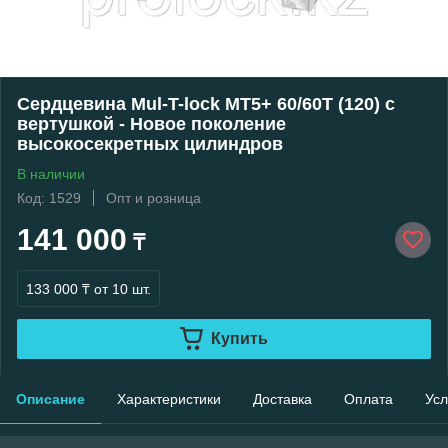
Сердцевина Mul-T-lock MT5+ 60/60Т (120) с
вертушкой - Новое поколение
высокосекретных цилиндров
В наличии
Код: 1529
Опт и розница
141 000
₸
133 000 ₸
от 10 шт.
Купить
Описание
Характеристики
Доставка
Оплата
Усл