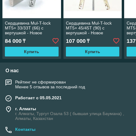
Сердцевина Mul-T-lock
Сердцевина Mul-T-lock
Серд
MT5+ 33/33Т (66) с
MT5+ 45/45Т (90) с
MT5+
вертушкой - Новое
вертушкой - Новое
верт
поколение
поколение
пок
84 000
107 000
137
₸
₸
высокосекретных
высокосекретных
высо
цилиндров .
цилиндров
цил
Купить
Купить
О нас
Рейтинг не сформирован
Менее 5 отзывов за последний год
Работает с 05.05.2021
г. Алматы
г. Алматы, Тургут Озала 53 ( бывшая улица Баумана) ,
Алматы, Казахстан
Контакты