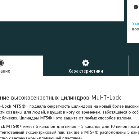
воз
сание
Характеристики
ние высокосекретных цилиндров Mul-T-Lock
T-Lock MT5®+
подняла секретность цилиндров на новый более высоки
сти созданы для людей, идущих в ногу со временем, заботящиеся о соб
х близких. Цилиндры МТ5®+ это защита от любых способов взлома.
ock MT5®+
имеет 6 каналов для пинов – 5 каналов для 10 пинов плага
тентованный эксцентриковый пин, так же в MT5+® расположены 5 кан
стно с механизмом «плавающей пластины».