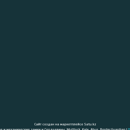
Сайт создан на маркетплейсе
Satu.kz
«PROLOCK» - Электронные и механические замки и Сердцевины. Multlock, Kale, Abus, Border,Guardian |
П