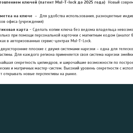
товлением ключей (патент Mul-T-lock до 2025 года)
Новый совре
 метка на ключе
– Для удобства использования, разноцветные инди
ков офиса (учреждения)
тиковая карта
- Сделать копии ключа без ведома владельца невоз
олько при помощи персональной карточки с магнитным кодом (аналог б
ках в авторизованных сервис-центрах Mul-T-Lock.
вухсторонние плоские с двумя системами нарезки – одна для телескоп
стины. Для каждого региона применяется своя система нарезки змейки
чайшая секретность цилиндров, и широчайшие возможности по постро
ческих и матричных мастер-систем. Высокий уровень секретности с испо
т открывать новые перспективы на рынке.