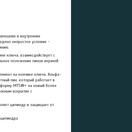
внешних и внутренних
юдено непростое условие -
инию.
ине ключа, взаимодействует с
льное положение пинов верхней
лемент на кончике ключа. Альфа-
тный пин, который работает в
атформу MT5®+ на новый более
ожным вскрытие с
пляет цилиндр и защищает от
е цилиндра