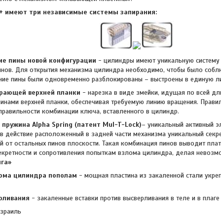
 имеют три независимые системы запирания:
кие пины новой конфигурации
- цилиндры имеют уникальную систему 
инов. Для открытия механизма цилиндра необходимо, чтобы было собл
ние пины были одновременно разблокированы – выстроены в единую л
ирающей верхней планки
- нарезка в виде змейки, идущая по всей дл
инами верхней планки, обеспечивая требуемую линию вращения. Прави
 правильности комбинации ключа, вставленного в цилиндр.
 пружина Alpha Spring (патент Mul-T-Lock)
– уникальный активный э
в действие расположенный в задней части механизма уникальный секре
й от остальных пинов плоскости. Такая комбинация пинов выводит пл
екретности и сопротивления попыткам взлома цилиндра, делая невозм
га»
лома цилиндра пополам
- мощная пластина из закаленной стали укре
ерливания
- закаленные вставки против высверливания в теле и в плаг
Израиль