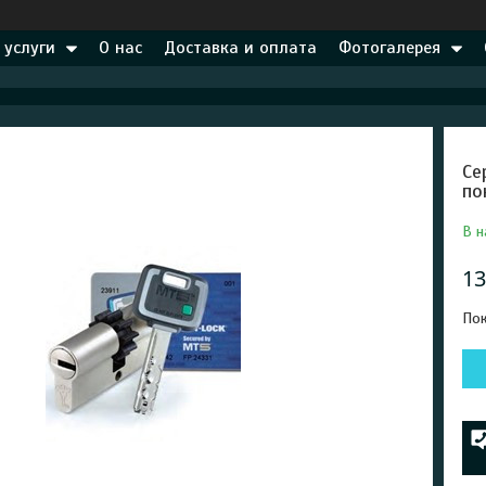
 услуги
О нас
Доставка и оплата
Фотогалерея
Се
по
В н
13
Пок