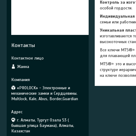
Контроль за изго
особой гордости.
Индивидуальная
семьи или работни
Уникальная плас
изготавливаются т
высокоточных стан
Контакты
Все ключи MT5®+ д
для плавающей пла
MT5®+ это и высо
Жанна
структуре иерархи
на ключе позволяе
«PROLOCK» - Электронные и
механические замки и Сердцевины.
Multlock, Kale, Abus, Border,Guardian
г. Алматы, Тургут Озала 53 (
бывшая улица Баумана), Алматы,
Казахстан