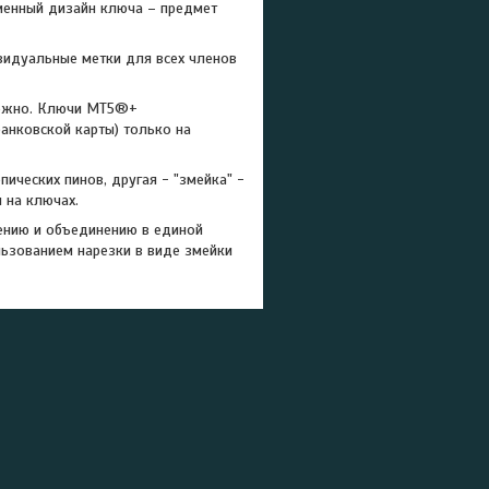
менный дизайн ключа – предмет
видуальные метки для всех членов
можно. Ключи МТ5®+
анковской карты) только на
ических пинов, другая - "змейка" -
 на ключах.
ению и объединению в единой
льзованием нарезки в виде змейки