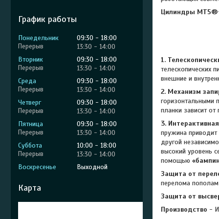
Цилиндры MT5®+
График работы
Понедельник
09:30
18:00
13:30
14:00
Вторник
09:30
18:00
1. Телескопичес
13:30
14:00
телескопических п
внешние и внутрен
Среда
09:30
18:00
13:30
14:00
2. Механизм зап
горизонтальными п
Четверг
09:30
18:00
планки зависит от
13:30
14:00
3. Интерактивная
Пятница
09:30
18:00
13:30
14:00
пружина приводит 
другой независимо
Суббота
10:00
18:00
высокий уровень с
13:30
14:00
помощью
«бампин
Воскресенье
Выходной
Защита от пере
перелома пополам
Карта
Защита от высв
Производство
- 