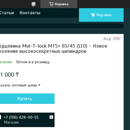
Корзина
Статьи
Контакты
Корзина
Код:
3787
рдцевина Mul-T-lock MT5+ 65/45 (110) - Новое
коление высокосекретных цилиндров
аличии
Оптом и в розницу
1 000 ₸
азать оптовые цены
Купить
+7 (706) 428-00-55
Магазин