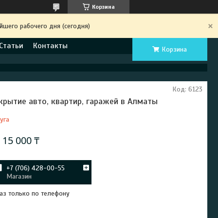
Корзина
йшего рабочего дня (сегодня)
Статьи
Контакты
Корзина
Код:
6123
крытие авто, квартир, гаражей в Алматы
уга
т
15 000 ₸
+7 (706) 428-00-55
Магазин
аз только по телефону