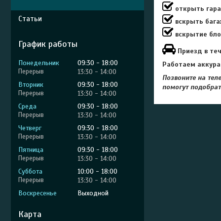
открыть гараж
Статьи
вскрыть багаж
вскрытие бло
График работы
Приезд в теч
Понедельник
09:30
18:00
Работаем аккура
13:30
14:00
Позвоните на тел
Вторник
09:30
18:00
помогут подобрат
13:30
14:00
Среда
09:30
18:00
13:30
14:00
Четверг
09:30
18:00
13:30
14:00
Пятница
09:30
18:00
13:30
14:00
Суббота
10:00
18:00
13:30
14:00
Воскресенье
Выходной
Карта