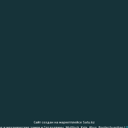
Сайт создан на маркетплейсе
Satu.kz
«PROLOCK» - Электронные и механические замки и Сердцевины. Multlock, Kale, Abus, Border,Guardian |
П