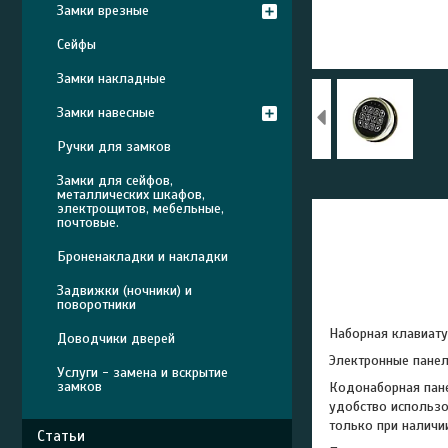
Замки врезные
Сейфы
Замки накладные
Замки навесные
Ручки для замков
Замки для сейфов,
металлических шкафов,
электрощитов, мебельные,
почтовые.
Броненакладки и накладки
Задвижки (ночники) и
поворотники
Наборная клавиату
Доводчики дверей
Электронные панел
Услуги - замена и вскрытие
замков
Кодонаборная пане
удобство использо
только при наличи
Статьи