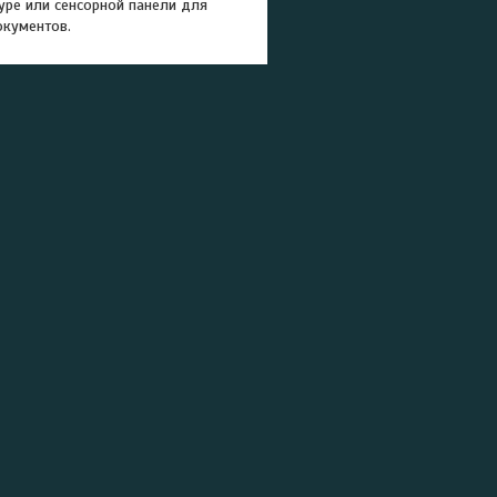
уре или сенсорной панели для
окументов.