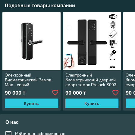
Подобные товары компании
Электронный
Электронный
Эле
Биометрический Замок
биометрический дверной
биом
Max - серый
смарт замок Prolock S003
смар
Wi-Fi черный
90 000
90 000
90 
₸
₸
Купить
Купить
О нас
Рейтинг не сформирован