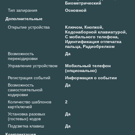
Биометрический
Тип запирания
Основной
Дополнительные
Открытие устройства
Ключом, Кнопкой,
Кодонаборной клавиатурой,
С мобильного телефона,
Идентификация отпечатка
пальца, Радиобрелком
Возможность
Да
перекодировки
Управление устройством
Мобильный телефон
(опционально)
Регистрация событий
Информация о событии
Возможность
Да
самостоятельной
кодировки
Количество шаблонов
2
карт/ключей
Установка разовых
Да
(гостевых) кодов
Подсветка клавиш
Да
Комплектация