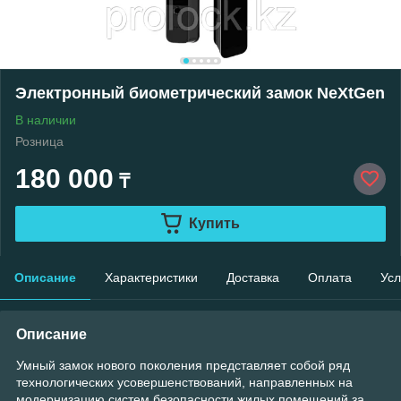
Электронный биометрический замок NeXtGen
В наличии
Розница
180 000
₸
Купить
Описание
Характеристики
Доставка
Оплата
Усл
Описание
Умный замок нового поколения представляет собой ряд
технологических усовершенствований, направленных на
модернизацию систем безопасности жилых помещений за