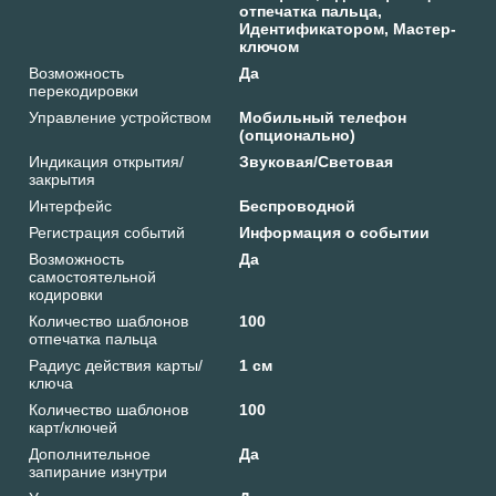
отпечатка пальца,
Идентификатором, Мастер-
ключом
Возможность
Да
перекодировки
Управление устройством
Мобильный телефон
(опционально)
Индикация открытия/
Звуковая/Световая
закрытия
Интерфейс
Беспроводной
Регистрация событий
Информация о событии
Возможность
Да
самостоятельной
кодировки
Количество шаблонов
100
отпечатка пальца
Радиус действия карты/
1 см
ключа
Количество шаблонов
100
карт/ключей
Дополнительное
Да
запирание изнутри