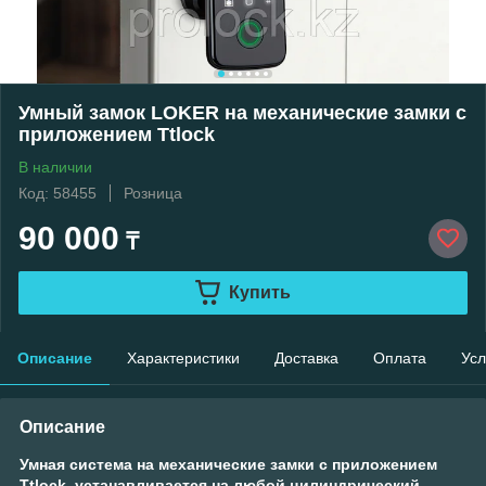
Умный замок LOKER на механические замки с
приложением Ttlock
В наличии
Код: 58455
Розница
90 000
₸
Купить
Описание
Характеристики
Доставка
Оплата
Усл
Описание
Умная система на механические замки с приложением
Ttlock, устанавливается на любой цилиндрический