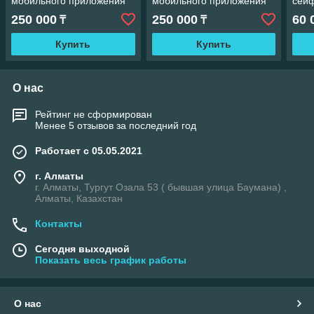
мобильного приложения
мобильного приложения
сей
250 000
250 000
60 
₸
₸
Купить
Купить
О нас
Рейтинг не сформирован
Менее 5 отзывов за последний год
Работает с 05.05.2021
г. Алматы
г. Алматы, Тургут Озала 53 ( бывшая улица Баумана) ,
Алматы, Казахстан
Контакты
Сегодня выходной
Показать весь график работы
О нас