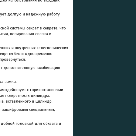
 для использования во входных
рует долгую и надежную работу
ной системы секрет в секрете, что
ытия, копирования слепка и
шних и внутренних телескопических
 секреты были одновременно
провернуться.
ет дополнительную комбинацию
а замка.
имодействует с горизонтальными
ает секретность цилиндра.
а, вставленного в цилиндр.
е зашифрованы специальным,
удобной головкой для обхвата и