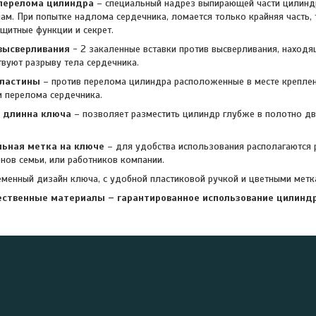
 перелома цилиндра
– специальный надрез выпирающей части цилинд
ам. При попытке надлома сердечника, ломается только крайняя часть, 
ащитные функции и секрет.
высверливания
- 2 закаленные вставки против высверливания, находя
твуют разрыву тела сердечника.
пластины
– против перелома цилиндра расположенные в месте креплени
и перелома сердечника.
я длинна ключа
– позволяет разместить цилиндр глубже в полотно д
ьная метка на ключе
– для удобства использования располагаются
енов семьи, или работников компании.
менный дизайн ключа, с удобной пластиковой ручкой и цветными мет
ственные материалы – гарантированное использование цилиндр