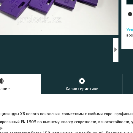
воз
сание
Характеристики
е цилиндры
X
6
нового поколения, совместимы с любыми евро-профиль
цированный
EN 1303
по высшему классу секретности, износостойкости, 
р.