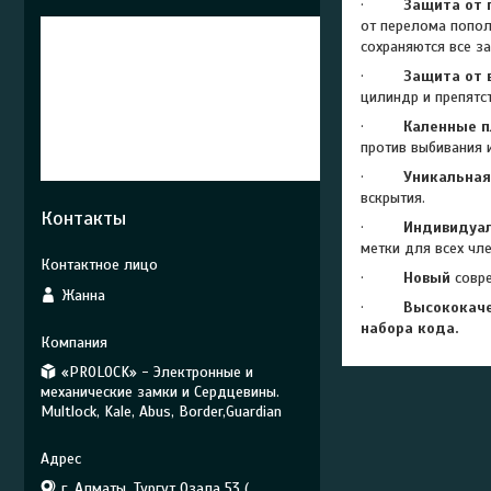
·
Защита от
от перелома попол
сохраняются все з
·
Защита от 
цилиндр и препятс
·
Каленные 
против выбивания 
·
Уникальна
вскрытия.
Контакты
·
Индивидуал
метки для всех чл
·
Новый
совре
Жанна
·
Высококаче
набора кода.
«PROLOCK» - Электронные и
механические замки и Сердцевины.
Multlock, Kale, Abus, Border,Guardian
г. Алматы, Тургут Озала 53 (