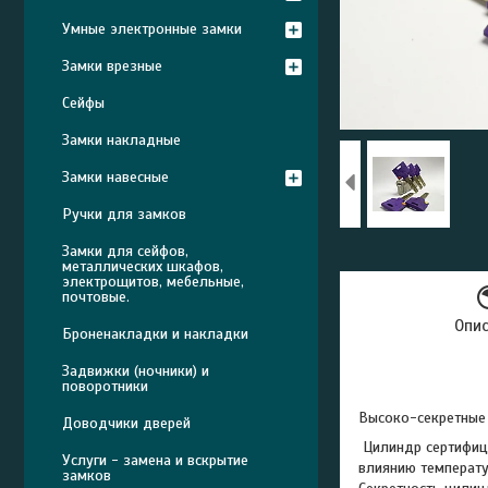
Умные электронные замки
Замки врезные
Сейфы
Замки накладные
Замки навесные
Ручки для замков
Замки для сейфов,
металлических шкафов,
электрощитов, мебельные,
почтовые.
Опи
Броненакладки и накладки
Задвижки (ночники) и
поворотники
Высоко-секретны
Доводчики дверей
Цилиндр сертифи
Услуги - замена и вскрытие
влиянию температу
замков