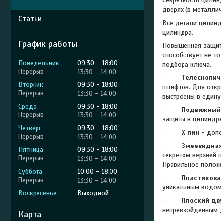
Секретность цилин
дверях (в металлич
Статьи
Все детали цилинд
цилиндра.
График работы
Повышенная защита
способствует не т
Понедельник
09:30
18:00
подбора ключа.
13:30
14:00
·
Телескопич
Вторник
09:30
18:00
штифтов. Для откр
13:30
14:00
выстроены в едину
Среда
09:30
18:00
·
Подвижный
13:30
14:00
защиты в цилиндре
Четверг
09:30
18:00
·
X
пин
- допо
13:30
14:00
·
Змеевидная
Пятница
09:30
18:00
секретом верхней 
13:30
14:00
Правильное положе
Суббота
10:00
18:00
·
Пластикова
13:30
14:00
уникальным кодом 
Воскресенье
Выходной
·
Плоский дв
непревзойденным 
Карта