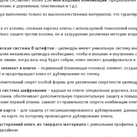
дров составляет более
150 млн кодовых комбинаций
. Предназначен
еских, в деревянных, пластиковых и т.д.).
ра выполнены только из высококачественных материалов, что гаранти
 от взлома, сложная нарезка ключа с используемой технологией конус
олько защите против взлома, но и затруднение различных методик вскр
еская система 8 штифтов -
цилиндры имеют уникальную систему вне
ытия механизма цилиндра необходимо, чтобы и внешние и внутренние
ю линию, когда весь код будет собран, ключ сможет дешифроваться и 
 элемент в ключе
– подвижный (плавающая головка) элемент, созда
 и предотвращает ключ от дублирования по слепку.
лнительный секрет особой формы для увеличения секретности цилиндр
 система шифрования
- идущая на ключе специальная дорожка, вза
планки, обеспечивает дополнительную горизонтальную защиту и повыш
ние верхней планки, зависит от правильности секрета комбинации ключ
я карта
- для защиты от несанкционированного дублирования, данны
на карте, по которому производится дублирование ключа.
усторонний ключ, из твердого материала
с уникальным профилем, 
дизайном