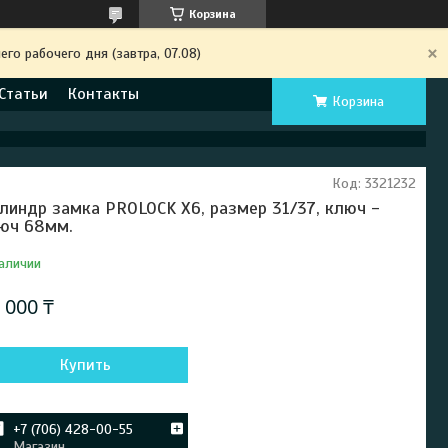
Корзина
го рабочего дня (завтра, 07.08)
Статьи
Контакты
Корзина
Код:
3321232
линдр замка PROLOCK X6, размер 31/37, ключ -
юч 68мм.
аличии
 000 ₸
Купить
+7 (706) 428-00-55
Магазин