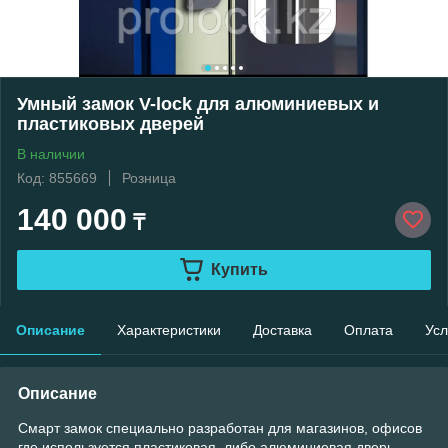
Умный замок V-lock для алюминиевых и
пластиковых дверей
В наличии
Код: 855669
Розница
140 000
₸
Купить
Описание
Характеристики
Доставка
Оплата
Усл
Описание
Смарт замок специально разработан для магазинов, офисов
где используется пластиковая, либо алюминиевая дверь.