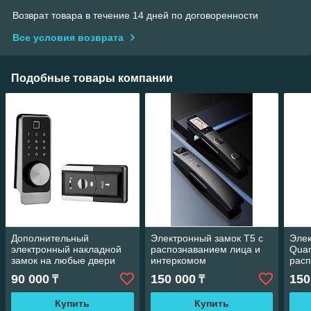
Возврат товара в течение 14 дней по договоренности
Все условия возврата
Подобные товары компании
Дополнительный
Электронный замок Т5 с
Элек
электронный накладной
распознаванием лица и
Quan
замок на любые двери
интеркомом
расп
инт
90 000
150 000
150
₸
₸
Купить
Купить