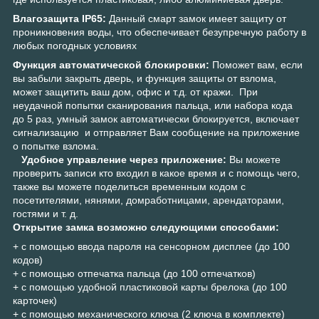
Влагозащита IP65:
Данный смарт замок имеет защиту от
проникновения воды, что обеспечивает безупречную работу в
любых погодных условиях
Функция автоматической блокировки:
Поможет вам, если
вы забыли закрыть дверь, и функция защиты от взлома,
может защитить ваш дом, офис и т.д. от кражи. При
неудачной попытки сканирования пальца, или набора кода
до 5 раз, умный замок автоматически блокируется, включает
сигнализацию и отправляет Вам сообщение на приложение
о попытке взлома.
Удобное управление через приложение:
Вы можете
проверить записи кто входил в какое время и с помощь чего,
также вы можете поделиться временным кодом с
посетителями, нянями, домработницами, арендаторами,
гостями и т. д.
Открытие замка возможно следующими способами:
+ с помощью ввода пароля на сенсорном дисплее (до 100
кодов)
+ с помощью отпечатка пальца (до 100 отпечатков)
+ с помощью удобной пластиковой карты брелока (до 100
карточек)
+ с помощью механического ключа (2 ключа в комплекте)