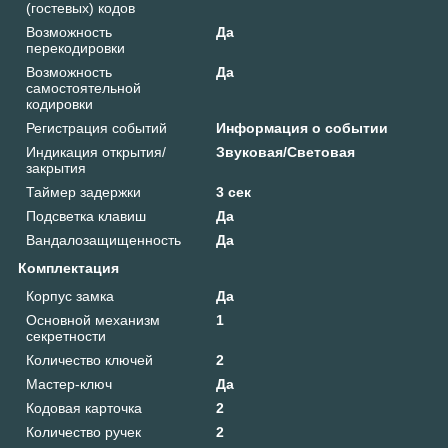
(гостевых) кодов
Возможность
Да
перекодировки
Возможность
Да
самостоятельной
кодировки
Регистрация событий
Информация о событии
Индикация открытия/
Звуковая/Световая
закрытия
Таймер задержки
3 сек
Подсветка клавиш
Да
Вандалозащищенность
Да
Комплектация
Корпус замка
Да
Основной механизм
1
секретности
Количество ключей
2
Мастер-ключ
Да
Кодовая карточка
2
Количество ручек
2