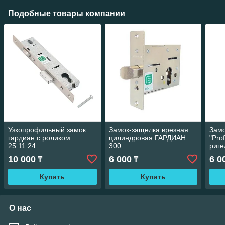
Подобные товары компании
Узкопрофильный замок
Замок-защелка врезная
Замо
гардиан с роликом
цилиндровая ГАРДИАН
"Pro
25.11.24
300
риге
10 000
6 000
6 0
₸
₸
Купить
Купить
О нас