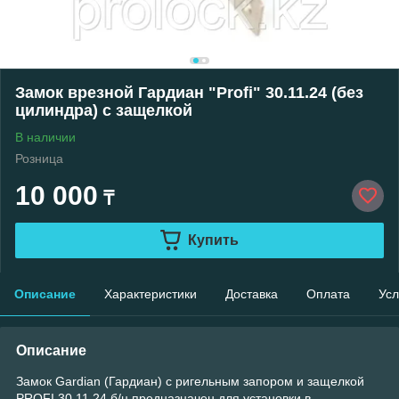
Замок врезной Гардиан "Profi" 30.11.24 (без
цилиндра) с защелкой
В наличии
Розница
10 000
₸
Купить
Описание
Характеристики
Доставка
Оплата
Усл
Описание
Замок Gardian (Гардиан) с ригельным запором и защелкой
PROFI 30.11.24 б/ц предназначен для установки в