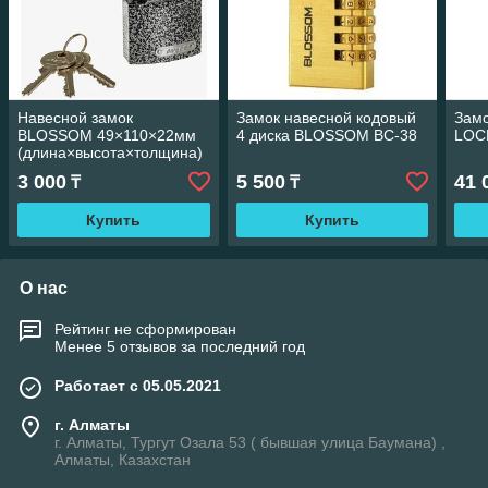
Навесной замок
Замок навесной кодовый
Замо
BLOSSOM 49×110×22мм
4 диска BLOSSOM ВС-38
LOC
(длина×высота×толщина)
(с удлиненной дужкой)
3 000
5 500
41 
₸
₸
Купить
Купить
О нас
Рейтинг не сформирован
Менее 5 отзывов за последний год
Работает с 05.05.2021
г. Алматы
г. Алматы, Тургут Озала 53 ( бывшая улица Баумана) ,
Алматы, Казахстан