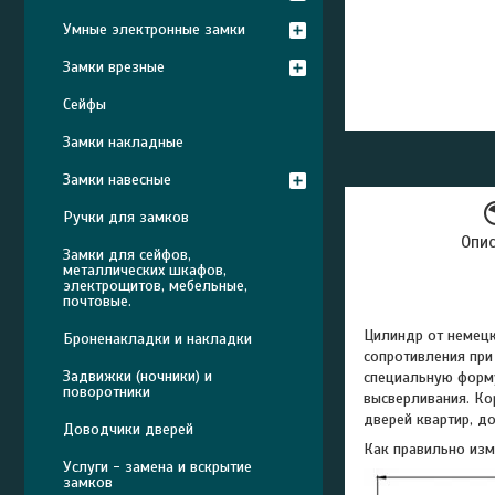
Умные электронные замки
Замки врезные
Сейфы
Замки накладные
Замки навесные
Ручки для замков
Опи
Замки для сейфов,
металлических шкафов,
электрощитов, мебельные,
почтовые.
Цилиндр от немецк
Броненакладки и накладки
сопротивления при
Задвижки (ночники) и
специальную форму
поворотники
высверливания. Ко
дверей квартир, д
Доводчики дверей
Как правильно изм
Услуги - замена и вскрытие
замков