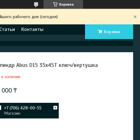
Корзина
йшего рабочего дня (сегодня)
Статьи
Контакты
Корзина
линдр Abus D15 35х45Т ключ/вертушка
 в наличии
 000 ₸
+7 (706) 428-00-55
Магазин