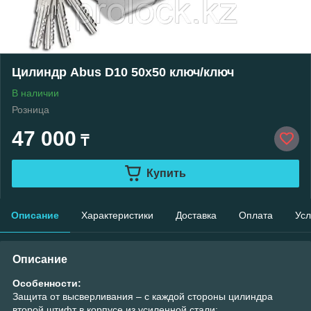
Цилиндр Abus D10 50х50 ключ/ключ
В наличии
Розница
47 000
₸
Купить
Описание
Характеристики
Доставка
Оплата
Усл
Описание
Особенности:
Защита от высверливания – с каждой стороны цилиндра
второй штифт в корпусе из усиленной стали;