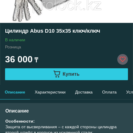
Цилиндр Abus D10 35х35 ключ/ключ
В наличии
Розница
36 000
₸
Купить
Описание
Характеристики
Доставка
Оплата
Усл
Описание
Особенности:
Защита от высверливания – с каждой стороны цилиндра
второй штифт в корпусе из усиленной стали;