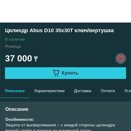
Цилиндр Abus D10 35х30Т ключ/вертушка
В наличии
Розница
37 000
₸
Купить
Описание
Характеристики
Доставка
Оплата
Усл
Описание
Особенности:
Защита от высверливания – с каждой стороны цилиндра
второй штифт в корпусе из усиленной стали;