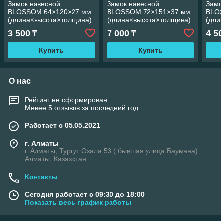
Замок навесной
Замок навесной
Замо
BLOSSOM 64×120×27 мм
BLOSSOM 72×151×37 мм
BLO
(длина×высота×толщина)
(длина×высота×толщина)
(дл
водонепроницаемый
все
3 500
7 000
4 5
₸
₸
Купить
Купить
О нас
Рейтинг не сформирован
Менее 5 отзывов за последний год
Работает с 05.05.2021
г. Алматы
г. Алматы, Тургут Озала 53 ( бывшая улица Баумана) ,
Алматы, Казахстан
Контакты
Сегодня работает с 09:30 до 18:00
Показать весь график работы